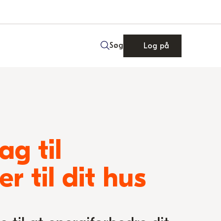
Søg
Log på
ag til
r til dit hus