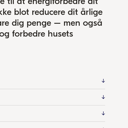
 til at energiforbedre dit
ke blot reducere dit årlige
are dig penge – men også
og forbedre husets