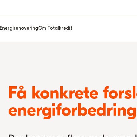
Energirenovering
Om Totalkredit
Få konkrete forsl
energiforbedringe