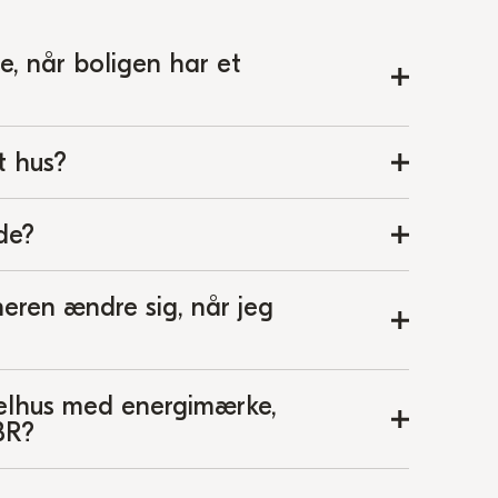
ne, når boligen har et
t hus?
de?
eren ændre sig, når jeg
celhus med energimærke,
BR?