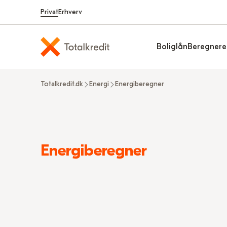
Privat
Erhverv
Boliglån
Beregnere
Totalkredit.dk
Energi
Energiberegner
Read
Energiberegner
more
about