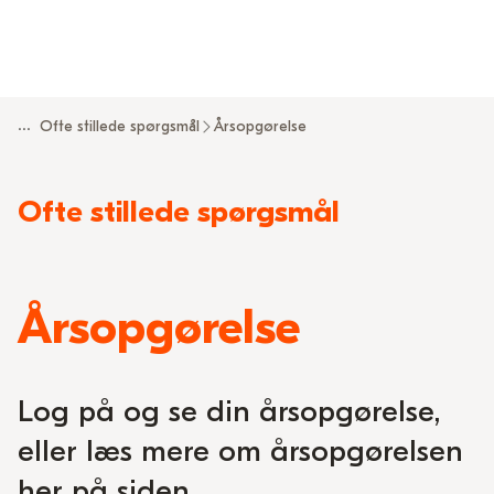
...
Ofte stillede spørgsmål
Årsopgørelse
Læs
Ofte stillede spørgsmål
mere
om
Årsopgørelse
Log på og se din årsopgørelse,
eller læs mere om årsopgørelsen
her på siden.