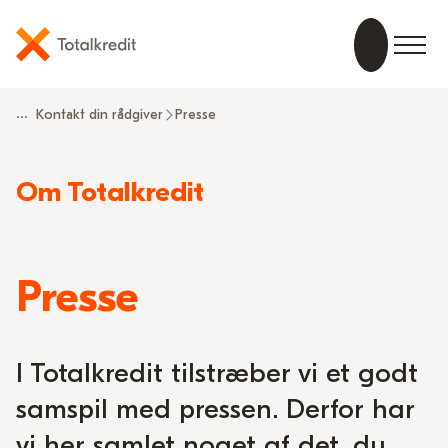
...
Kontakt din rådgiver
Presse
Læs
Om Totalkredit
mere
om
Presse
I Totalkredit tilstræber vi et godt
samspil med pressen. Derfor har
vi her samlet noget af det, du