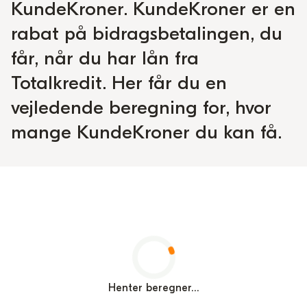
KundeKroner. KundeKroner er en
rabat på bidragsbetalingen, du
får, når du har lån fra
Totalkredit. Her får du en
vejledende beregning for, hvor
mange KundeKroner du kan få.
Henter beregner...