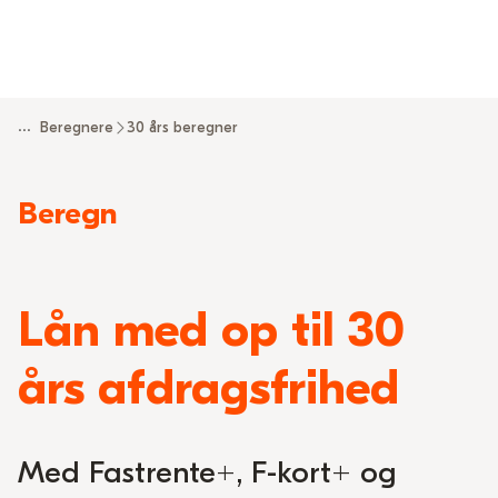
...
Beregnere
30 års beregner
Read
Beregn
more
about
Lån med op til 30
års afdragsfrihed
Med Fastrente+, F-kort+ og