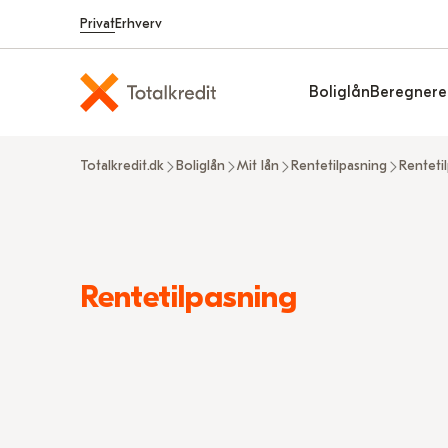
Privat
Erhverv
Boliglån
Beregnere
Totalkredit.dk
Boliglån
Mit lån
Rentetilpasning
Rentetil
Read
Rentetilpasning
more
about