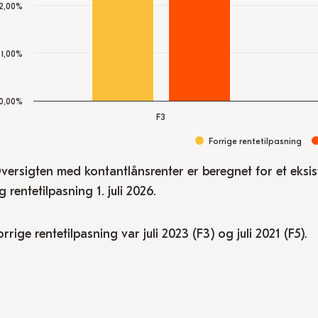
2,00%
1,00%
0,00%
F3
Forrige rentetilpasning
nd of interactive chart.
versigten med kontantlånsrenter er beregnet for et eksis
g rentetilpasning 1. juli 2026.
orrige rentetilpasning var juli 2023 (F3) og juli 2021 (F5).