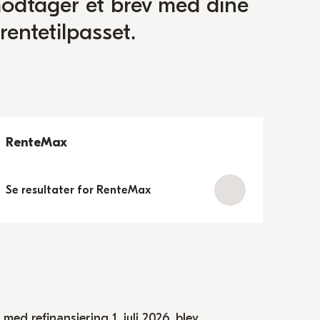
modtager et brev med dine
 rentetilpasset.
RenteMax
Se resultater for RenteMax
ed refinansiering 1. juli 2026, blev