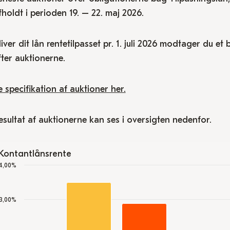
fholdt i perioden 19. – 22. maj 2026.
liver dit lån rentetilpasset pr. 1. juli 2026 modtager du et
fter auktionerne.
e specifikation af auktioner her.
esultat af auktionerne kan ses i oversigten nedenfor.
Kontantlånsrente
hart
4,00%
ar chart with 2 data series.
ontantlånsrente
3,00%
he chart has 1 X axis displaying categories.
he chart has 1 Y axis displaying values. Data ranges from 0.06