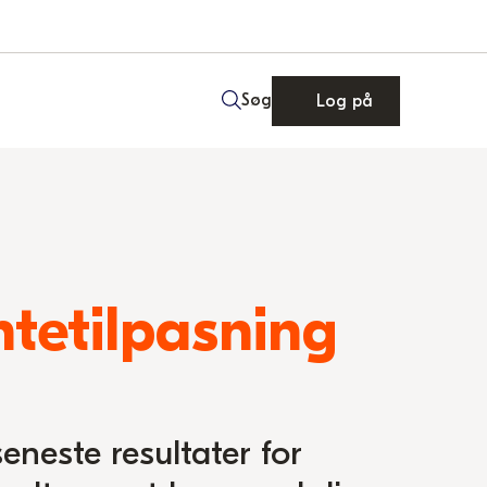
Søg
Log på
ntetilpasning
seneste resultater for