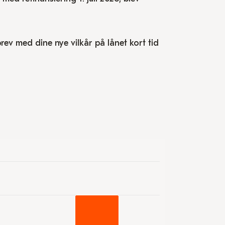
 brev med dine nye vilkår på lånet kort tid
 to 3.49.