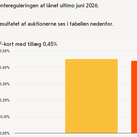
entereguleringen af lånet ultimo juni 2026.
esultatet af auktionerne ses i tabellen nedenfor.
F-kort med tillæg 0,45%
hart
0,50%
ar chart with 2 data series.
-kort med tillæg 0,45%
0,40%
he chart has 1 X axis displaying categories.
he chart has 1 Y axis displaying values. Data ranges from 0.4
0,30%
0,20%
0,10%
0,00%