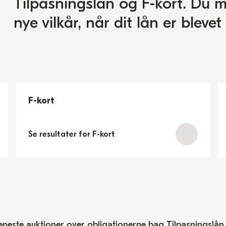
Tilpasningslån og F-kort. Du 
nye vilkår, når dit lån er blevet
F-kort
Se resultater for F-kort
eneste auktioner over obligationerne bag Tilpasningslån, m