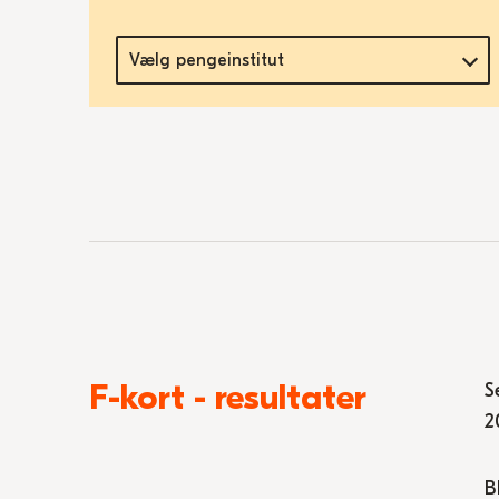
Vælg pengeinstitut
F-kort - resultater
S
2
B