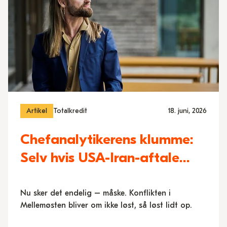
Artikel
Totalkredit
18. juni, 2026
Chefanalytikerens klumme:
Selv hvis USA-Iran-aftale
holder, sætter ECB snart
renten op
Nu sker det endelig – måske. Konflikten i
Mellemøsten bliver om ikke løst, så løst lidt op.