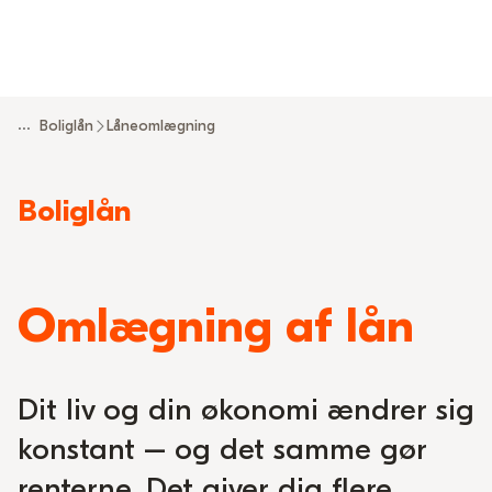
...
Boliglån
Låneomlægning
Read
Boliglån
more
about
Omlægning af lån
Dit liv og din økonomi ændrer sig
konstant – og det samme gør
renterne. Det giver dig flere