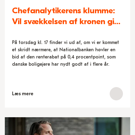
Chefanalytikerens klumme:
Vil svækkelsen af kronen give
højere renter til boligejerne?
På torsdag kl. 17 finder vi ud af, om vi er kommet
et skridt nærmere, at Nationalbanken høvler en
bid af den renterabat på 0,4 procentpoint, som
danske boligejere har nydt godt af i flere år.
Læs mere