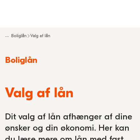
...
Boliglån
Valg af lån
Read
Boliglån
more
about
Valg af lån
Dit valg af lån afhænger af dine
ønsker og din økonomi. Her kan
du læse mere om lån med fast