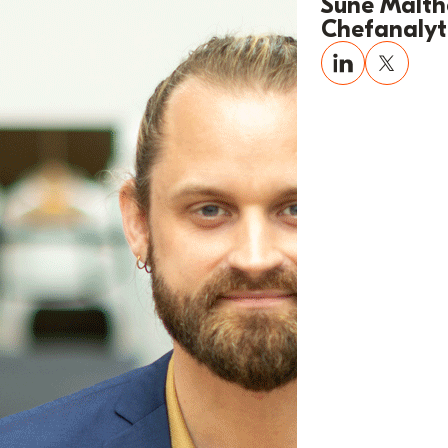
Sune Malt
Chefanalyti