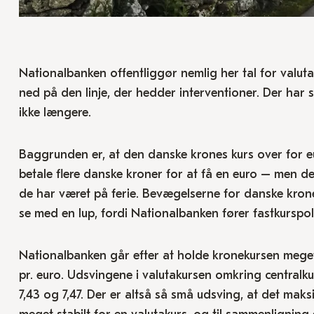
Nationalbanken offentliggør nemlig her tal for valutar
ned på den linje, der hedder interventioner. Der har s
ikke længere.
Baggrunden er, at den danske krones kurs over for eur
betale flere danske kroner for at få en euro – men de
de har været på ferie. Bevægelserne for danske kron
se med en lup, fordi Nationalbanken fører fastkurspoli
Nationalbanken går efter at holde kronekursen meget
pr. euro. Udsvingene i valutakursen omkring centralku
7,43 og 7,47. Der er altså så små udsving, at det maksim