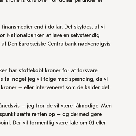
 er kronens kurs over for dollar på under et
finansmedier end i dollar. Det skyldes, at vi
 for Nationalbanken at lave en selvstændig
n at Den Europæiske Centralbank nødvendigvis
ken har støttekøbt kroner for at forsvare
 tal noget jeg vil følge med spænding, da vi
kroner – eller interveneret som de kalder det.
nedsvis – jeg tror de vil være tålmodige. Men
 tidspunkt sætte renten op – og dermed gøre
t. Der vil formentlig være tale om 0,1 eller