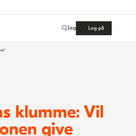
Søg
Log på
ne?
s klumme: Vil
ronen give