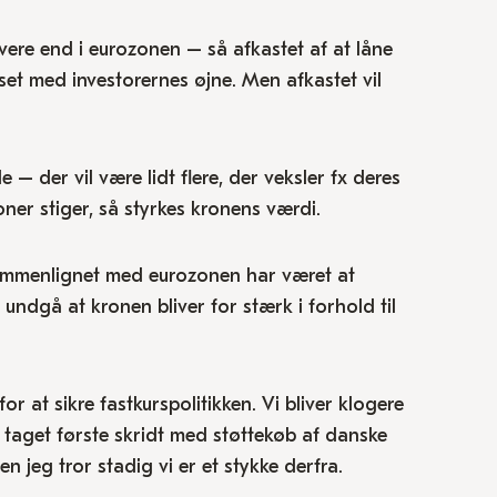
avere end i eurozonen – så afkastet af at låne
et med investorernes øjne. Men afkastet vil
 – der vil være lidt flere, der veksler fx deres
oner stiger, så styrkes kronens værdi.
sammenlignet med eurozonen har været at
ndgå at kronen bliver for stærk i forhold til
r at sikre fastkurspolitikken. Vi bliver klogere
 taget første skridt med støttekøb af danske
en jeg tror stadig vi er et stykke derfra.