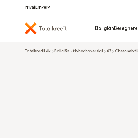
Privat
Erhverv
Boliglån
Beregnere
Totalkredit.dk
Boliglån
Nyhedsoversigt
07
Chefanalyti