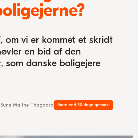
boligejerne?
f, om vi er kommet et skridt
øvler en bid af den
t, som danske boligejere
Af Sune Malthe-Thagaard
Mere end 30 dage gammel