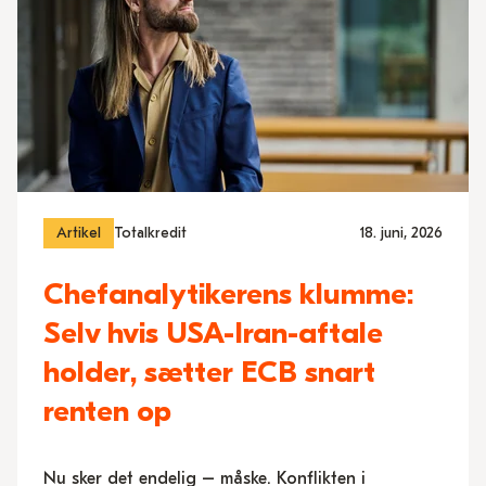
Artikel
Totalkredit
18. juni, 2026
Chefanalytikerens klumme:
Selv hvis USA-Iran-aftale
holder, sætter ECB snart
renten op
Nu sker det endelig – måske. Konflikten i