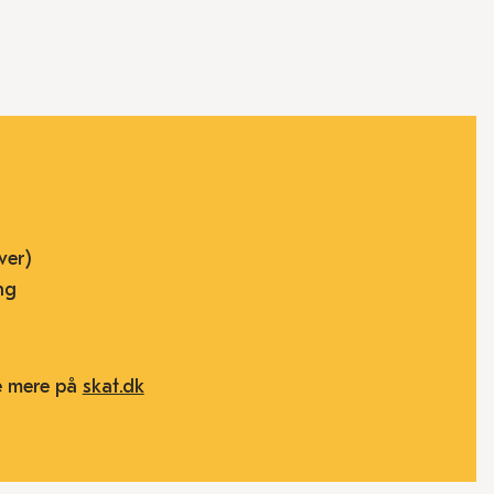
ver)
ng
e mere på
skat.dk