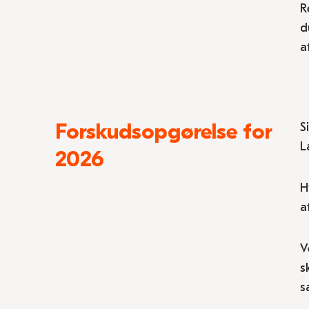
R
d
a
Forskudsopgørelse for
S
L
2026
H
a
V
s
s