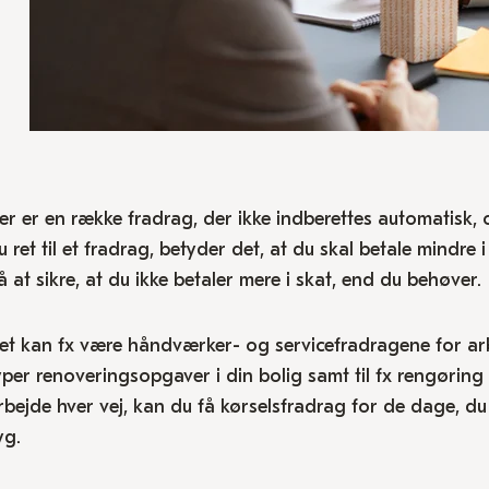
er er en række fradrag, der ikke indberettes automatisk, 
u ret til et fradrag, betyder det, at du skal betale mindre 
å at sikre, at du ikke betaler mere i skat, end du behøver.
et kan fx være håndværker- og servicefradragene for arbe
yper renoveringsopgaver i din bolig samt til fx rengørin
rbejde hver vej, kan du få kørselsfradrag for de dage, du 
yg.