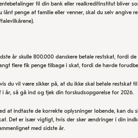
entebetalinger til din bank eller realkreditinstitut bliver
u lånt penge af familie eller venner, skal du selv angive
ftalevilkårene).
idste år skulle 800.000 danskere betale restskat, fordi de i
angt flere fik penge tilbage i skat, fordi de havde forudbe
vis du vil være sikker på, at du ikke skal betale restskat til
f i år, så gå ind og tjek din forskudsopgørelse for 2026.
ed at indtaste de korrekte oplysninger løbende, kan du si
kat. Det er især vigtigt, hvis der sker ændringer i din indk
ammenlignet med sidste år.