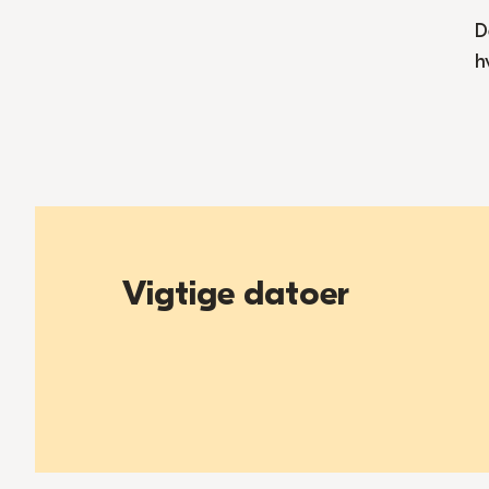
D
h
Vigtige datoer