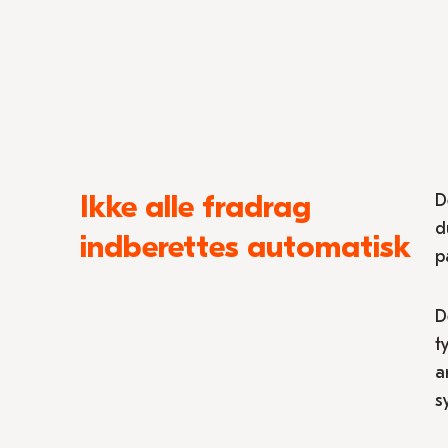
Ikke alle fradrag
D
d
indberettes automatisk
p
D
t
a
s