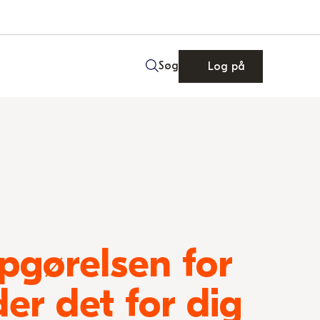
Søg
Log på
gørelsen for
er det for dig