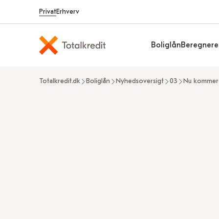
Privat
Erhverv
Boliglån
Beregnere
Totalkredit.dk
Boliglån
Nyhedsoversigt
03
Nu kommer 