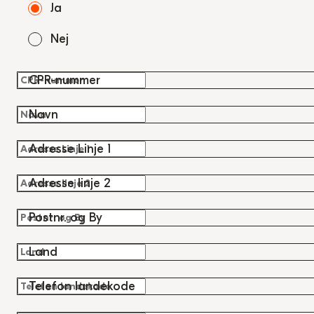
Ja
Nej
CPR-nummer
Navn
Adresse Linje 1
Adresse linje 2
Postnr. og By
Land
Telefon landekode