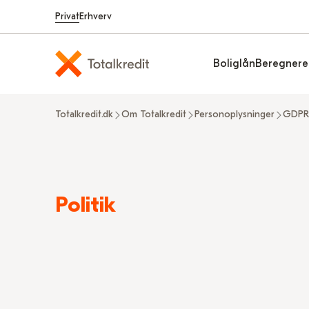
Privat
Erhverv
Boliglån
Beregnere
Totalkredit.dk
Om Totalkredit
Personoplysninger
GDPR 
Read
Politik
more
about