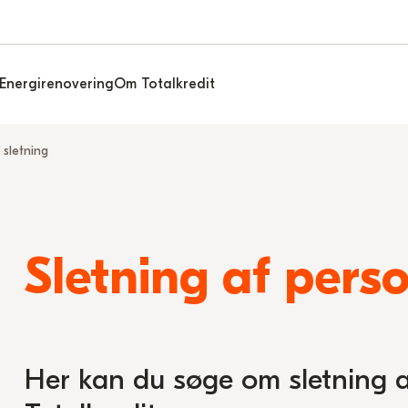
Energirenovering
Om Totalkredit
sletning
Sletning af pers
Her kan du søge om sletning a