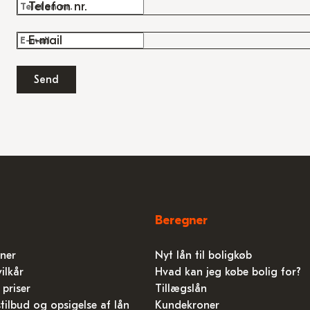
Telefon nr.
E-mail
Send
Beregner
ner
Nyt lån til boligkøb
ilkår
Hvad kan jeg købe bolig for?
 priser
Tillægslån
stilbud og opsigelse af lån
Kundekroner