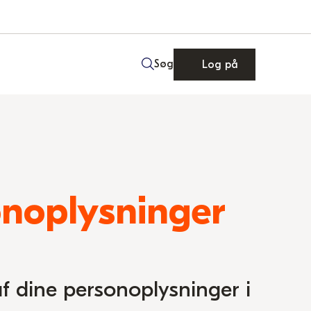
Søg
Log på
onoplysninger
f dine personoplysninger i