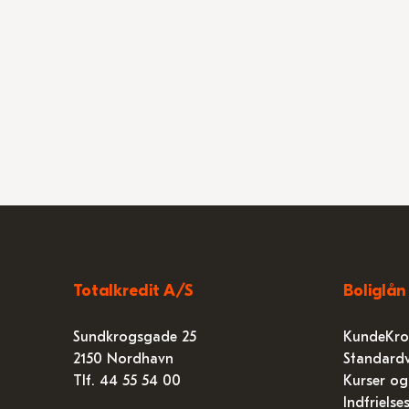
Totalkredit A/S
Boliglån
Sundkrogsgade 25
KundeKro
2150 Nordhavn
Standardv
Tlf. 44 55 54 00
Kurser og
Indfrielse