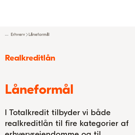
...
Erhverv
Låneformål
Read
Realkreditlån
more
about
Låneformål
I Totalkredit tilbyder vi både
realkreditlån til fire kategorier af
erhvervsejendomme og til