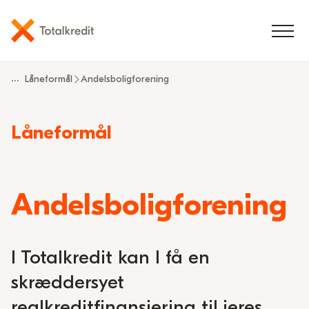
...
Låneformål
Andelsboligforening
Læs
Låneformål
mere
om
Andelsboligforening
I Totalkredit kan I få en
skræddersyet
realkreditfinansiering til jeres